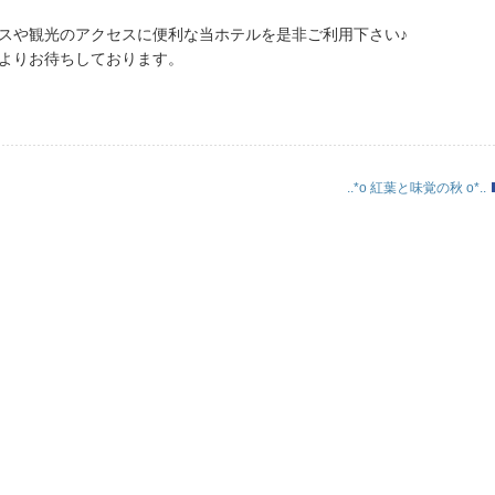
スや観光のアクセスに便利な当ホテルを是非ご利用下さい♪
よりお待ちしております。
..*o 紅葉と味覚の秋 o*..