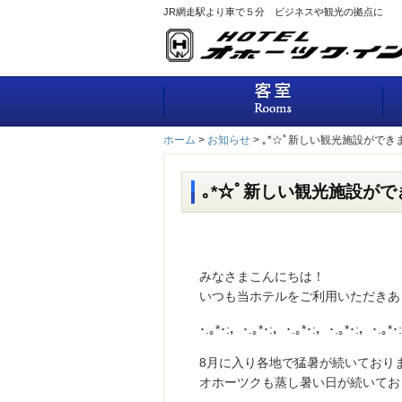
JR網走駅より車で５分 ビジネスや観光の拠点に
客
ホーム
>
お知らせ
>
｡*☆ﾟ新しい観光施設ができ
｡*☆ﾟ新しい観光施設がで
みなさまこんにちは！
いつも当ホテルをご利用いただきあ
･.｡*･:，･.｡*･:，･.｡*･:，･.｡*･:，･.｡*･
8月に入り各地で猛暑が続いており
オホーツクも蒸し暑い日が続いてお