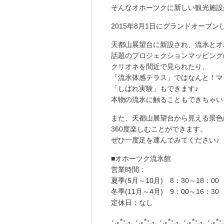
そんなオホーツクに新しい観光施設
2015年8月1日にグランドオープ
天都山展望台に新設され、流氷とオ
話題のプロジェクションマッピング
クリオネを間近で見られたり、
「流氷体感テラス」ではなんと！マ
「しばれ実験」もできます♪
本物の流氷に触ることもできちゃい
また、天都山展望台から見える景色
360度楽しむことができます。
ぜひ一度足を運んでみてください♪
■オホーツク流氷館
営業時間：
夏季(5月～10月) 8：30～18：00
冬季(11月～4月) 9：00～16：30
定休日：なし
･.｡*･:，･.｡*･:，･.｡*･:，･.｡*･:，･.｡*･