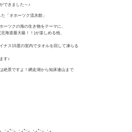
ができました～♪
ンした「オホーツク流氷館」
ホーツクの海の生き物をテーマに、
(北海道最大級！！)が楽しめる他、
イナス15度の室内でタオルを回して凍らる
ます♪
は絶景ですよ！網走湖から知床連山まで
:，･.｡*･:，･.｡*･:，･.｡*･:，･.｡