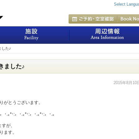
Select Langu
室
施設
ました♪
きました♪
2015年8月10
りがとうございます。
:，･.｡*･:，･.｡*･:，･.｡*･:，･.｡
ますが、
ります。