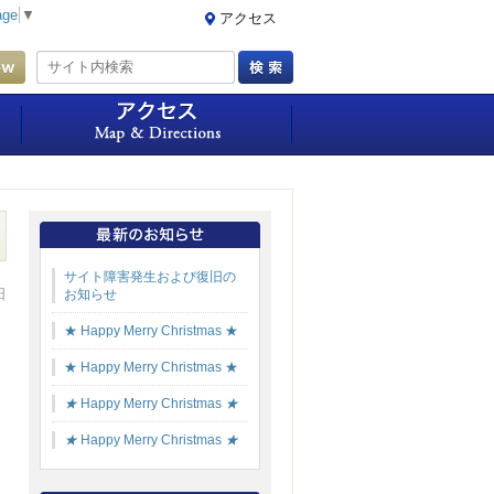
age
▼
アクセス
ご予約・空室確認
周辺情報
アクセス
サイト障害発生および復旧の
日
お知らせ
★ Happy Merry Christmas ★
★ Happy Merry Christmas ★
★
Happy Merry Christmas
★
★
Happy Merry Christmas
★