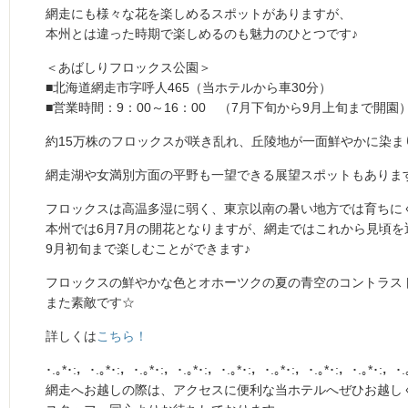
網走にも様々な花を楽しめるスポットがありますが、
本州とは違った時期で楽しめるのも魅力のひとつです♪
＜あばしりフロックス公園＞
■北海道網走市字呼人465（当ホテルから車30分）
■営業時間：9：00～16：00 （7月下旬から9月上旬まで開園
約15万株のフロックスが咲き乱れ、丘陵地が一面鮮やかに染ま
網走湖や女満別方面の平野も一望できる展望スポットもありま
フロックスは高温多湿に弱く、東京以南の暑い地方では育ちに
本州では6月7月の開花となりますが、網走ではこれから見頃を
9月初旬まで楽しむことができます♪
フロックスの鮮やかな色とオホーツクの夏の青空のコントラス
また素敵です☆
詳しくは
こちら！
･.｡*･:，･.｡*･:，･.｡*･:，･.｡*･:，･.｡*･:，･.｡*･:，･.｡*･:，･.｡*･:，･.
網走へお越しの際は、アクセスに便利な当ホテルへぜひお越し