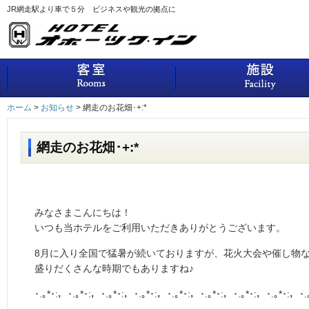
JR網走駅より車で５分 ビジネスや観光の拠点に
客室
ホーム
>
お知らせ
>
網走のお花畑･+:*
網走のお花畑･+:*
みなさまこんにちは！
いつも当ホテルをご利用いただきありがとうございます。
8月に入り全国で猛暑が続いておりますが、花火大会や催し物
盛りだくさんな時期でもありますね♪
･.｡*･:，･.｡*･:，･.｡*･:，･.｡*･:，･.｡*･:，･.｡*･:，･.｡*･:，･.｡*･:，･.