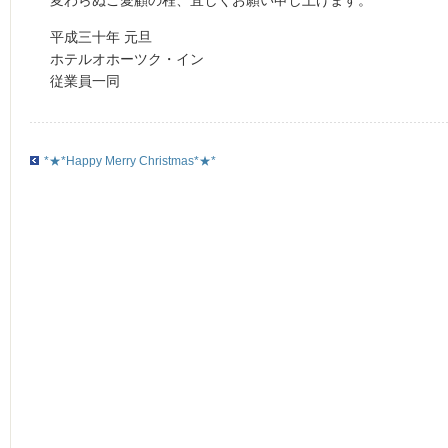
変わらぬご愛顧の程、宜しくお願い申し上げます。
平成三十年 元旦
ホテルオホーツク・イン
従業員一同
*★*Happy Merry Christmas*★*