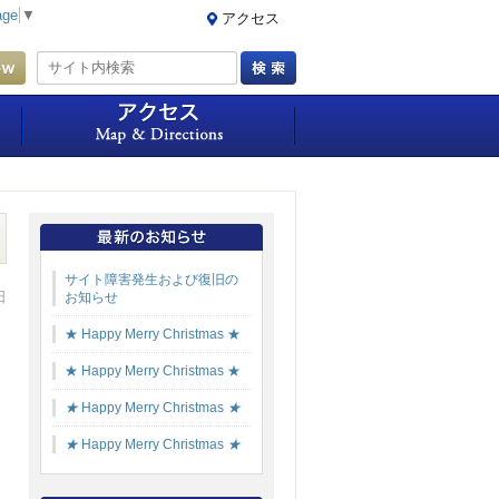
age
▼
アクセス
ご予約・空室確認
周辺情報
アクセス
サイト障害発生および復旧の
日
お知らせ
★ Happy Merry Christmas ★
★ Happy Merry Christmas ★
★
Happy Merry Christmas
★
★
Happy Merry Christmas
★