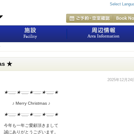
Select Langu
室
施設
★
as ★
2025年12月24
★
:;;;;;:
★
:;;;;;:
★
:;;;;;:
★
:;;;;;:
★
♪ Merry Christmas ♪
★
:;;;;;:
★
:;;;;;:
★
:;;;;;:
★
:;;;;;:
★
今年も一年ご愛顧頂きまして
誠にありがとうございます。